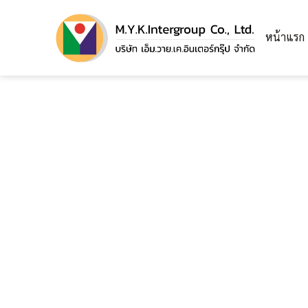
หน้าแรก
ติดตั้งตาข่ายกั้นสนามพิคเคิ้ลบอล @
ไร่ธัญญะ อ.บางใหญ่