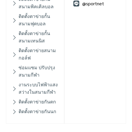
@sportnet
สนามพิคเคิลบอล
ติดตั้งตาข่ายกั้น
สนามฟุตบอล
ติดตั้งตาข่ายกั้น
สนามเทนนิส
ติดตั้งตาข่ายสนาม
กอล์ฟ
ซ่อมแซม ปรับปรุง
สนามกีฬา
งานระบบไฟฟ้าแสง
สว่างในสนามกีฬา
ติดตั้งตาข่ายกันตก
ติดตั้งตาข่ายกันนก