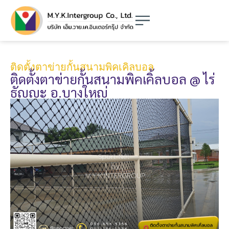
ติดตั้งตาข่ายกั้นสนามพิคเคิลบอล
ติดตั้งตาข่ายกั้นสนามพิคเคิ้ลบอล @ ไร่
ธัญญะ อ.บางใหญ่