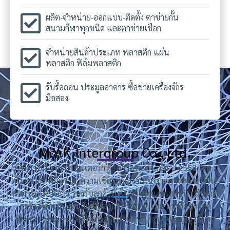
ผลิต-จำหน่าย-ออกแบบ-ติดตั้ง ตาข่ายกั้น
สนามกีฬาทุกชนิด และตาข่ายเชือก
จำหน่ายสินค้าประเภท พลาสติก แผ่น
พลาสติก ฟิล์มพลาสติก
รับรื้อถอน ประมูลอาคาร ซื้อขายเครื่องจักร
มือสอง
M.Y.K.Intergroup Co., Ltd.
บริษัท เอ็ม วาย เค อินเตอร์กรุ๊ป จำกัด ก่อตั้ง เมื่อ ปี 2558 โดย มี
ทีมวิศวกร ที่มีความรู้ความเชี่ยวชาญงานเฉพาะทางหลาย ด้าน
สามารถให้บริการ รองรับลูกค้าทั้งในภาครัฐและเอกชน ประเภท
ธุรกิจ ที่ดำเนินงานอยู่ มีหลากหลายอาทิ เช่น การจัดหาวัสดุ
หีบห่อ Packaging ส่งให้ภาคอุตสาหกรรม งานดูแลบำรุงรักษา