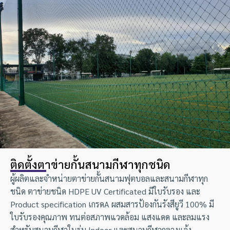
ติดตั้งตาข่ายกั้นสนามกีฬาทุกชนิด
ผู้ผลิตและจำหน่ายตาข่ายกั้นสนามฟุตบอลและสนามกีฬาทุก
ชนิด ตาข่ายชนิด HDPE UV Certificated มีใบรับรอง และ
Product specification เกรดA ผสมสารป้องกันรังสียูวี 100% มี
ใบรับรองคุณภาพ ทนต่อสภาพแวดล้อม แสงแดด และลมแรง
สำหรับสนามกีฬาในร่ม Indoor และสนามกีฬากลางแจ้ง