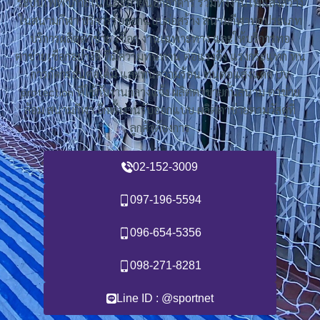
ระบบไฟฟ้าภายใน และภายนอกอาคาร รวมทั้งงานไฟแสงสว่าง
ในสนามกีฬา บริการรับออกแบบก่อสร้าง สนามกีฬาทุกประเภท
บริการผลิตตาข่าย เชือก งานเฉพาะทาง และให้บริการทอ
ตาข่ายเชือกอย่างดี ที่มีความทนทาน ต่อแรงดึง แรงกระแทก ทน
การกัดกร่อนต่อเคมี และทนความร้อน ทนต่อแสงแดด UV
protection ที่ใช้กับงานกลางแจ้ง ผลิตตาข่ายกั้นสนาม ตาข่าย
ล้อม สนามกีฬา อีกทั้งงานรับออกแบบ ผลิตตาข่ายตามวัสดุที่
ลูกค้าต้องการ
02-152-3009
097-196-5594
096-654-5356
098-271-8281
Line ID : @sportnet