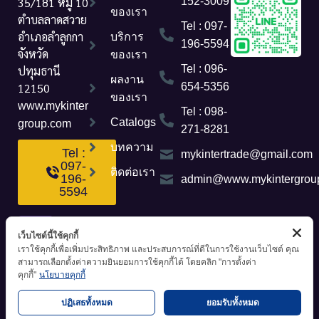
35/181 หมู่ 10
152-3009
ของเรา
ตำบลลาดสวาย
Tel : 097-
อำเภอลำลูกกา
บริการ
196-5594
จังหวัด
ของเรา
Tel : 096-
ปทุมธานี
ผลงาน
12150
654-5356
ของเรา
www.mykinter
Tel : 098-
Catalogs
group.com
271-8281
บทความ
Tel :
mykintertrade@gmail.com
097-
ติดต่อเรา
196-
admin@www.mykintergrou
5594
เว็บไซต์นี้ใช้คุกกี้
เราใช้คุกกี้เพื่อเพิ่มประสิทธิภาพ และประสบการณ์ที่ดีในการใช้งานเว็บไซต์ คุณ
สามารถเลือกตั้งค่าความยินยอมการใช้คุกกี้ได้ โดยคลิก "การตั้งค่า
คุกกี้"
นโยบายคุกกี้
ปฏิเสธทั้งหมด
ยอมรับทั้งหมด