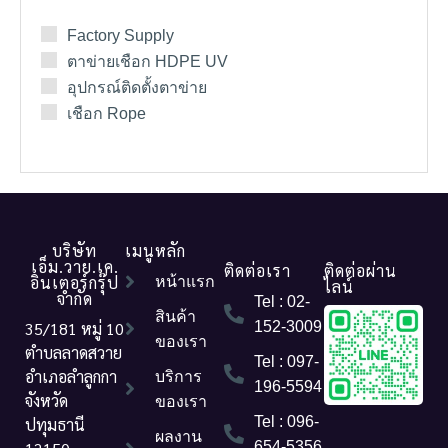
Factory Supply
ตาข่ายเชือก HDPE UV
อุปกรณ์ติดตั้งตาข่าย
เชือก Rope
บริษัท
เมนูหลัก
เอ็ม.วาย.เค.
ติดต่อเรา
ติดต่อผ่าน
อินเตอร์กรุ๊ป
หน้าแรก
ไลน์
จำกัด
Tel : 02-
สินค้า
35/181 หมู่ 10
152-3009
ของเรา
ตำบลลาดสวาย
Tel : 097-
อำเภอลำลูกกา
บริการ
196-5594
จังหวัด
ของเรา
Tel : 096-
ปทุมธานี
ผลงาน
654-5356