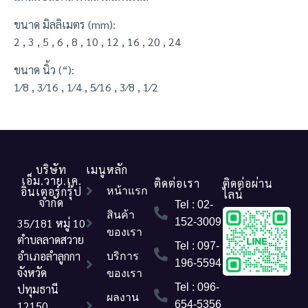
ขนาด มิลลิเมตร (mm):
2 , 3 , 5 , 6 , 8 , 10 , 12 , 16 , 20 , 24
ขนาด นิ้ว (“):
1
⁄
8
,
3
⁄
16
,
1
⁄
4
,
5
⁄
16
,
3
⁄
8
,
1
⁄
2
บริษัท
เมนูหลัก
เอ็ม.วาย.เค.
ติดต่อเรา
ติดต่อผ่าน
อินเตอร์กรุ๊ป
หน้าแรก
ไลน์
จำกัด
Tel : 02-
สินค้า
35/181 หมู่ 10
152-3009
ของเรา
ตำบลลาดสวาย
Tel : 097-
อำเภอลำลูกกา
บริการ
196-5594
จังหวัด
ของเรา
Tel : 096-
ปทุมธานี
ผลงาน
12150
654-5356