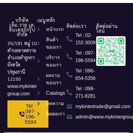
บริษัท
เมนูหลัก
เอ็ม.วาย.เค.
ติดต่อเรา
ติดต่อผ่าน
อินเตอร์กรุ๊ป
หน้าแรก
ไลน์
จำกัด
Tel : 02-
สินค้า
35/181 หมู่ 10
152-3009
ของเรา
ตำบลลาดสวาย
Tel : 097-
อำเภอลำลูกกา
บริการ
196-5594
จังหวัด
ของเรา
Tel : 096-
ปทุมธานี
ผลงาน
12150
654-5356
ของเรา
www.mykinter
Tel : 098-
Catalogs
group.com
271-8281
บทความ
Tel :
mykintertrade@gmail.com
097-
ติดต่อเรา
196-
admin@www.mykintergrou
5594