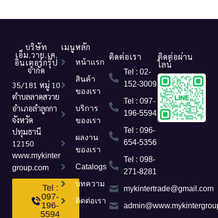
บริษัท
เมนูหลัก
เอ็ม.วาย.เค.
ติดต่อเรา
ติดต่อผ่าน
อินเตอร์กรุ๊ป
หน้าแรก
ไลน์
จำกัด
Tel : 02-
สินค้า
35/181 หมู่ 10
152-3009
ของเรา
ตำบลลาดสวาย
Tel : 097-
อำเภอลำลูกกา
บริการ
196-5594
จังหวัด
ของเรา
Tel : 096-
ปทุมธานี
ผลงาน
12150
654-5356
ของเรา
www.mykinter
Tel : 098-
Catalogs
group.com
271-8281
บทความ
Tel :
mykintertrade@gmail.com
097-
ติดต่อเรา
196-
admin@www.mykintergrou
5594