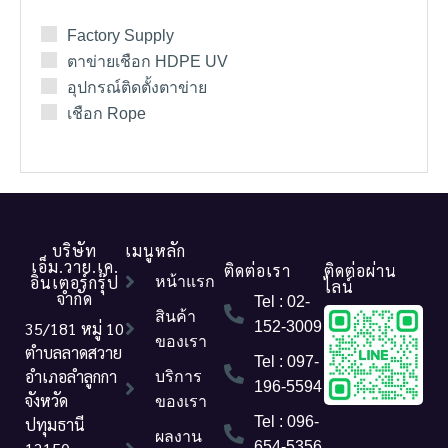
Factory Supply
ตาข่ายเชือก HDPE UV
อุปกรณ์ติดตั้งตาข่าย
เชือก Rope
บริษัท
เมนูหลัก
เอ็ม.วาย.เค.
ติดต่อเรา
ติดต่อผ่าน
อินเตอร์กรุ๊ป
หน้าแรก
ไลน์
จำกัด
Tel : 02-
สินค้า
35/181 หมู่ 10
152-3009
ของเรา
ตำบลลาดสวาย
Tel : 097-
อำเภอลำลูกกา
บริการ
196-5594
จังหวัด
ของเรา
Tel : 096-
ปทุมธานี
ผลงาน
654-5356