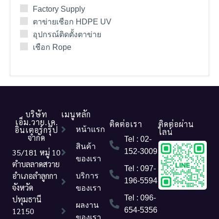
Factory Supply
ตาข่ายเชือก HDPE UV
อุปกรณ์ติดตั้งตาข่าย
เชือก Rope
บริษัท
เมนูหลัก
เอ็ม.วาย.เค.
ติดต่อเรา
ติดต่อผ่าน
อินเตอร์กรุ๊ป
หน้าแรก
ไลน์
จำกัด
Tel : 02-
สินค้า
35/181 หมู่ 10
152-3009
ของเรา
ตำบลลาดสวาย
Tel : 097-
อำเภอลำลูกกา
บริการ
196-5594
จังหวัด
ของเรา
Tel : 096-
ปทุมธานี
ผลงาน
12150
654-5356
ของเรา