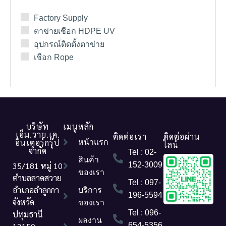
Factory Supply
ตาข่ายเชือก HDPE UV
อุปกรณ์ติดตั้งตาข่าย
เชือก Rope
บริษัท
เมนูหลัก
เอ็ม.วาย.เค.
ติดต่อเรา
ติดต่อผ่าน
อินเตอร์กรุ๊ป
หน้าแรก
ไลน์
จำกัด
Tel : 02-
สินค้า
35/181 หมู่ 10
152-3009
ของเรา
ตำบลลาดสวาย
Tel : 097-
อำเภอลำลูกกา
บริการ
196-5594
จังหวัด
ของเรา
Tel : 096-
ปทุมธานี
ผลงาน
654-5356