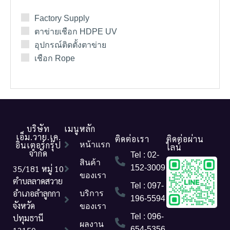
Factory Supply
ตาข่ายเชือก HDPE UV
อุปกรณ์ติดตั้งตาข่าย
เชือก Rope
บริษัท
เมนูหลัก
เอ็ม.วาย.เค.
ติดต่อเรา
ติดต่อผ่าน
อินเตอร์กรุ๊ป
หน้าแรก
ไลน์
จำกัด
Tel : 02-
สินค้า
35/181 หมู่ 10
152-3009
ของเรา
ตำบลลาดสวาย
Tel : 097-
อำเภอลำลูกกา
บริการ
196-5594
จังหวัด
ของเรา
Tel : 096-
ปทุมธานี
ผลงาน
654-5356