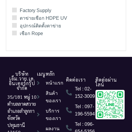
Factory Supply
ตาข่ายเชือก HDPE UV
อุปกรณ์ติดตั้งตาข่าย
เชือก Rope
บริษัท
เมนูหลัก
เอ็ม.วาย.เค.
ติดต่อเรา
ติดต่อผ่าน
อินเตอร์กรุ๊ป
หน้าแรก
ไลน์
จำกัด
Tel : 02-
สินค้า
35/181 หมู่ 10
152-3009
ของเรา
ตำบลลาดสวาย
Tel : 097-
อำเภอลำลูกกา
บริการ
196-5594
จังหวัด
ของเรา
Tel : 096-
ปทุมธานี
ผลงาน
654-5356