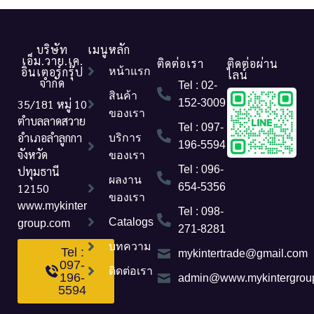
บริษัท
เมนูหลัก
เอ็ม.วาย.เค.
ติดต่อเรา
ติดต่อผ่าน
อินเตอร์กรุ๊ป
หน้าแรก
ไลน์
จำกัด
Tel : 02-
สินค้า
35/181 หมู่ 10
152-3009
ของเรา
ตำบลลาดสวาย
Tel : 097-
อำเภอลำลูกกา
บริการ
196-5594
จังหวัด
ของเรา
Tel : 096-
ปทุมธานี
ผลงาน
12150
654-5356
ของเรา
www.mykinter
Tel : 098-
Catalogs
group.com
271-8281
บทความ
Tel :
mykintertrade@gmail.com
097-
ติดต่อเรา
196-
admin@www.mykintergrou
5594