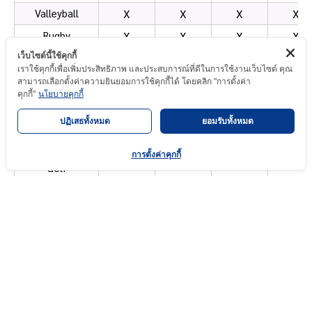
Valleyball
X
X
X
X
Rugby
X
X
X
X
เว็บไซต์นี้ใช้คุกกี้
Sepak takraw
-
X
X
X
เราใช้คุกกี้เพื่อเพิ่มประสิทธิภาพ และประสบการณ์ที่ดีในการใช้งานเว็บไซต์ คุณ
Tennis
-
-
-
-
สามารถเลือกตั้งค่าความยินยอมการใช้คุกกี้ได้ โดยคลิก "การตั้งค่า
คุกกี้"
นโยบายคุกกี้
Hockey
-
-
-
-
ปฏิเสธทั้งหมด
ยอมรับทั้งหมด
Batminton
-
-
-
-
Padel Tennis
-
-
-
-
การตั้งค่าคุกกี้
Golf
-
-
-
-
บริษัท
เมนูหลัก
เอ็ม.วาย.เค.
ติดต่อเรา
ติดต่อผ่าน
อินเตอร์กรุ๊ป
หน้าแรก
ไลน์
จำกัด
Tel : 02-
สินค้า
35/181 หมู่ 10
152-3009
ของเรา