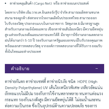
ตาข่ายคลุมสินค้า (Cargo Net) หรือ ตาข่ายอเนกประสงค์
โดยทาง บริษัท เอ็ม.วาย.เค.อินเตอร์กรุ๊ป จำกัด สามารถผลิตตามขนาด
สนาม ของลูกค้า ส่งตรงจากโรงงานผลิตในประเทศไทย สามารถออก
ใบรับรองวัสดุ ประกอบแบบในงานราชการ วัสดุเกรด A มีมาตรฐานสูง
สำหรับงานกลางแจ้งโดยเฉพาะ เชือกตาข่ายเส้นใยเหนียว มีความยืดหยุ่น
สูง แต่รองรับแรงดึงและแรงกระแทกได้ดี มีอายุการใช้งานกลางแดดกลาง
ฝนได้นานกว่า 5-10 ปี รองรับงานภาครัฐและเอกชน มีใบรับรองคุณภาพ
พร้อมเอกสารทดสอบวัสดุ จากองค์การทดสอบกลางที่ได้รับการ ยอมรับ
ทั้งในไทยและต่างประเทศ
คำอธิบาย
ตาข่ายกันตก ตาข่ายเซฟตี้ ตาข่ายนิรภัย ชนิด HDPE (High
Density Polyethylene) UV เส้นใยเหนียวพิเศษ เกลียวอัดแน่น
ถักทอแบบไม่มีปม รองรับการใช้งานหลากหลาย ทนทานต่อแรง
กระแทก รองรับแรงดึงสูง มีความยืดหยุ่นได้ดี ไม่อมน้ำและทน
ต่อความเป็นกรด ซึ่งเป็นอุปกรณ์ด้านความปลอดภัย ของการ