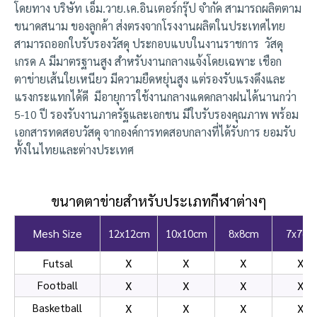
โดยทาง บริษัท เอ็ม.วาย.เค.อินเตอร์กรุ๊ป จำกัด สามารถผลิตตาม
ขนาดสนาม ของลูกค้า ส่งตรงจากโรงงานผลิตในประเทศไทย
สามารถออกใบรับรองวัสดุ ประกอบแบบในงานราชการ วัสดุ
เกรด A มีมาตรฐานสูง สำหรับงานกลางแจ้งโดยเฉพาะ เชือก
ตาข่ายเส้นใยเหนียว มีความยืดหยุ่นสูง แต่รองรับแรงดึงและ
แรงกระแทกได้ดี มีอายุการใช้งานกลางแดดกลางฝนได้นานกว่า
5-10 ปี รองรับงานภาครัฐและเอกชน มีใบรับรองคุณภาพ พร้อม
เอกสารทดสอบวัสดุ จากองค์การทดสอบกลางที่ได้รับการ ยอมรับ
ทั้งในไทยและต่างประเทศ
ขนาดตาข่ายสำหรับประเภทกีฬาต่างๆ
Mesh Size
12x12cm
10x10cm
8x8cm
7x7cm
Futsal
X
X
X
X
Football
X
X
X
X
Basketball
X
X
X
X