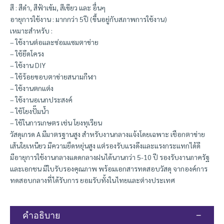
สี : สีดำ, สีฟ้าเข้ม, สีเขียว และ อื่นๆ
อายุการใช้งาน : มากกว่า 5ปี (ขึ้นอยู่กับสภาพการใช้งาน)
เหมาะสำหรับ :
– ใช้งานต่อและซ่อมแซมตาข่าย
– ใช้ยึดโครง
– ใช้งาน DIY
– ใช้ร้อยขอบตาข่ายสนามกีฬา
– ใช้งานตกแต่ง
– ใช้งานอเนกประสงค์
– ใช้โยงปั๊มน้ำ
– ใช้ในการเกษตร เช่น โยงทุเรียน
วัสดุเกรด A มีมาตรฐานสูง สำหรับงานกลางแจ้งโดยเฉพาะ เชือกตาข่าย
เส้นใยเหนียว มีความยืดหยุ่นสูง แต่รองรับแรงดึงและแรงกระแทกได้ดี
มีอายุการใช้งานกลางแดดกลางฝนได้นานกว่า 5-10 ปี รองรับงานภาครัฐ
และเอกชน มีใบรับรองคุณภาพ พร้อมเอกสารทดสอบวัสดุ จากองค์การ
ทดสอบกลางที่ได้รับการ ยอมรับทั้งในไทยและต่างประเทศ
คำอธิบาย