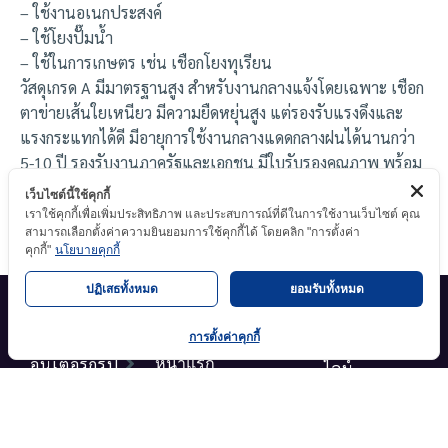
– ใช้งานอเนกประสงค์
– ใช้โยงปั๊มน้ำ
– ใช้ในการเกษตร เช่น เชือกโยงทุเรียน
วัสดุเกรด A มีมาตรฐานสูง สำหรับงานกลางแจ้งโดยเฉพาะ เชือก
ตาข่ายเส้นใยเหนียว มีความยืดหยุ่นสูง แต่รองรับแรงดึงและ
แรงกระแทกได้ดี มีอายุการใช้งานกลางแดดกลางฝนได้นานกว่า
5-10 ปี รองรับงานภาครัฐและเอกชน มีใบรับรองคุณภาพ พร้อม
เอกสารทดสอบวัสดุ จากองค์การทดสอบกลางที่ได้รับการ ยอมรับ
เว็บไซต์นี้ใช้คุกกี้
ทั้งในไทยและต่างประเทศ
เราใช้คุกกี้เพื่อเพิ่มประสิทธิภาพ และประสบการณ์ที่ดีในการใช้งานเว็บไซต์ คุณ
สามารถเลือกตั้งค่าความยินยอมการใช้คุกกี้ได้ โดยคลิก "การตั้งค่า
คุกกี้"
นโยบายคุกกี้
ปฏิเสธทั้งหมด
ยอมรับทั้งหมด
บริษัท
เมนูหลัก
การตั้งค่าคุกกี้
เอ็ม.วาย.เค.
ติดต่อเรา
ติดต่อผ่าน
อินเตอร์กรุ๊ป
หน้าแรก
ไลน์
จำกัด
Tel : 02-
สินค้า
35/181 หมู่ 10
152-3009
ของเรา
ตำบลลาดสวาย
Tel : 097-