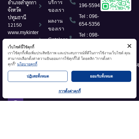
อำเภอลำลูกกา
บริการ
196-5594
จังหวัด
ของเรา
Tel : 096-
ปทุมธานี
ผลงาน
12150
654-5356
ของเรา
www.mykinter
Tel : 098-
Catalogs
group.com
271-8281
เว็บไซต์นี้ใช้คุกกี้
บทความ
Tel :
เราใช้คุกกี้เพื่อเพิ่มประสิทธิภาพ และประสบการณ์ที่ดีในการใช้งานเว็บไซต์ คุณ
mykintertrade@gmail.com
097-
สามารถเลือกตั้งค่าความยินยอมการใช้คุกกี้ได้ โดยคลิก "การตั้งค่า
ติดต่อเรา
196-
admin@www.mykintergrou
คุกกี้"
นโยบายคุกกี้
5594
ปฏิเสธทั้งหมด
ยอมรับทั้งหมด
การตั้งค่าคุกกี้
นโยบายความเป็นส่วนตัว
Copyright © All Rights Reserved.
.
mykintergroup