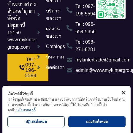
ของเรา
ตำบลลาดสวาย
Tel : 097-
อำเภอลำลูกกา
บริการ
196-5594
จังหวัด
ของเรา
Tel : 096-
ปทุมธานี
ผลงาน
12150
654-5356
ของเรา
www.mykinter
Tel : 098-
Catalogs
group.com
271-8281
บทความ
Tel :
mykintertrade@gmail.com
097-
ติดต่อเรา
196-
admin@www.mykintergrou
5594
เว็บไซต์นี้ใช้คุกกี้
เราใช้คุกกี้เพื่อเพิ่มประสิทธิภาพ และประสบการณ์ที่ดีในการใช้งานเว็บไซต์ คุณ
สามารถเลือกตั้งค่าความยินยอมการใช้คุกกี้ได้ โดยคลิก "การตั้งค่า
คุกกี้"
นโยบายคุกกี้
ปฏิเสธทั้งหมด
ยอมรับทั้งหมด
นโยบายความเป็นส่วนตัว