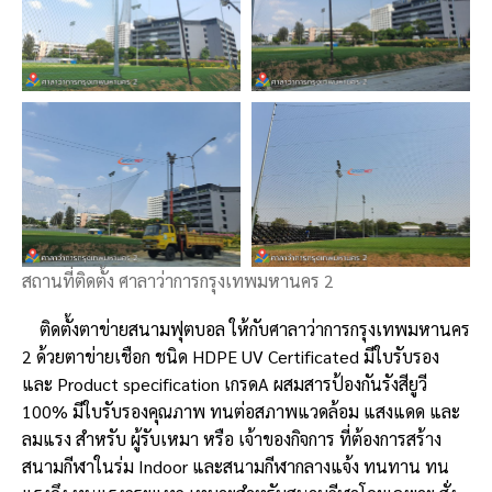
สถานที่ติดตั้ง ศาลาว่าการกรุงเทพมหานคร 2
ติดตั้งตาข่ายสนามฟุตบอล ให้กับศาลาว่าการกรุงเทพมหานคร
2 ด้วยตาข่ายเชือก ชนิด HDPE UV Certificated มีใบรับรอง
และ Product specification เกรดA ผสมสารป้องกันรังสียูวี
100% มีใบรับรองคุณภาพ ทนต่อสภาพแวดล้อม แสงแดด และ
ลมแรง สำหรับ ผู้รับเหมา หรือ เจ้าของกิจการ ที่ต้องการสร้าง
สนามกีฬาในร่ม Indoor และสนามกีฬากลางแจ้ง ทนทาน ทน