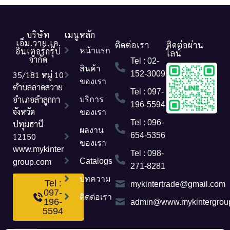
บริษัท
เมนูหลัก
เอ็ม.วาย.เค.
ติดต่อเรา
ติดต่อผ่าน
อินเตอร์กรุ๊ป
หน้าแรก
ไลน์
จำกัด
Tel : 02-
สินค้า
35/181 หมู่ 10
152-3009
ของเรา
ตำบลลาดสวาย
Tel : 097-
อำเภอลำลูกกา
บริการ
196-5594
จังหวัด
ของเรา
Tel : 096-
ปทุมธานี
ผลงาน
12150
654-5356
ของเรา
www.mykinter
Tel : 098-
Catalogs
group.com
271-8281
บทความ
Tel :
mykintertrade@gmail.com
097-
ติดต่อเรา
196-
admin@www.mykintergrou
5594