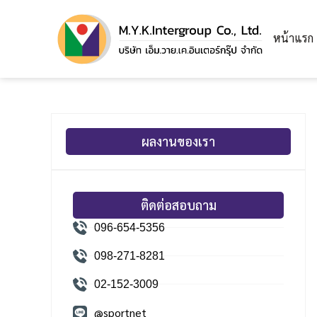
หน้าแรก
ผลงานของเรา
ติดต่อสอบถาม
096-654-5356
098-271-8281
02-152-3009
@sportnet