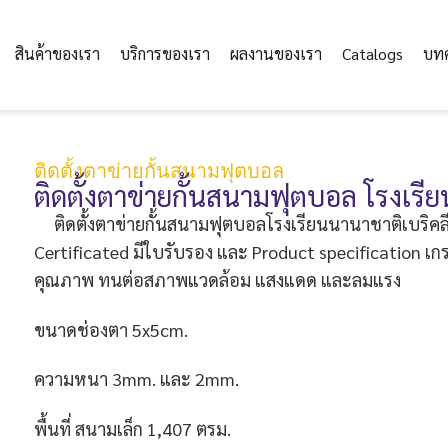
สินค้าของเรา
บริการของเรา
ผลงานของเรา
Catalogs
บท
ติดตั้งตาข่ายกั้นสนามฟุตบอล
ติดตั้งตาข่ายกั้นสนามฟุตบอล โรงเรี
ติดตั้งตาข่ายกั้นสนามฟุตบอลโรงเรียนนานาชาติเบริคลี
Certificated มีใบรับรอง และ Product specification เก
คุณภาพ ทนต่อสภาพแวดล้อม แสงแดด และลมแรง
ขนาดช่องตา 5x5cm.
ความหนา 3mm. และ 2mm.
พื้นที่ สนามเล็ก 1,407 ตรม.