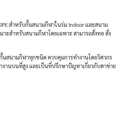
กHDPE สำหรับกั้นสนามกีฬาในร่ม Indoor และสนาม
าะสำหรับสนามกีฬาโดยเฉพาะ สามารถสั่งทอ สั่ง
กั้นสนามกีฬาทุกชนิด ควบคุมการทำงานโดยวิศวกร
นบนที่สูง และเป็นที่ปรึกษาปัญหาเกี่ยวกับตาข่าย